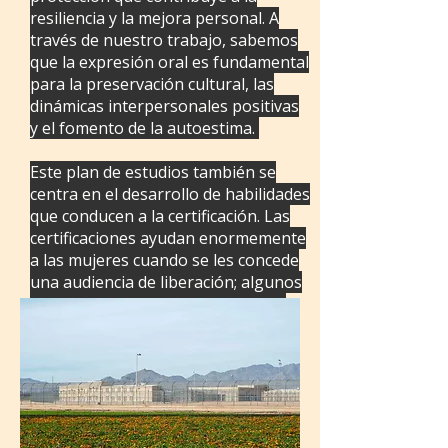
resiliencia y la mejora personal. A
través de nuestro trabajo, sabemos
que la expresión oral es fundamental
para la preservación cultural, las
dinámicas interpersonales positivas
y el fomento de la autoestima.
Este plan de estudios también se
centra en el desarrollo de habilidades
que conducen a la certificación. Las
certificaciones ayudan enormemente
a las mujeres cuando se les concede
una audiencia de liberación; algunos
centros penitenciarios tienen muy
pocos programas de certificación,
por lo que esto aumenta sus
oportunidades.