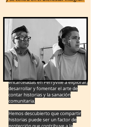
Además, el IWPI ayuda a las mujeres
encarceladas en Perryville a explorar,
desarrollar y fomentar el arte de
contar historias y la sanación
comunitaria.
Hemos descubierto que compartir
historias puede ser un factor de
protección que contribuye a la