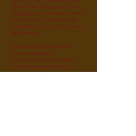
de IWPI que incluye el archivo
fotográfico y de medios mixtos y
la exhibición comunitaria del
trabajo de justicia en el sistema
penitenciario.
Freedom Work contribuye a
crear compasión y
concientización comunitaria
sobre la experiencia de las
personas y las familias
afectadas por el sistema
penitenciario. ​
Involucrate